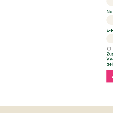
Na
E-M
Zu
VV
gel