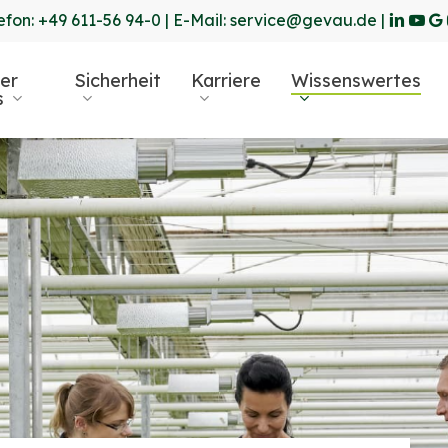
linkedin
yout
go
efon:
+49 611-56 94-0
| E-Mail:
service@gevau.de
|
pl
er
Sicherheit
Karriere
Wissenswertes
s
r ESC, um zu schließen