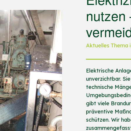
nutzen
vermei
Aktuelles Thema i
Elektrische Anlag
unverzichtbar. Si
technische Mänge
Umgebungsbeding
gibt viele Brandu
präventive Maßna
schützen. Wir habe
zusammengefasst