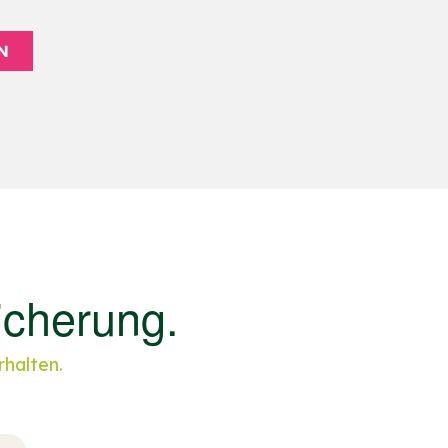
N
icherung.
rhalten.