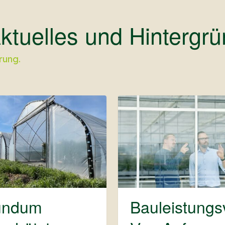
ktuelles und Hintergrü
rung.
undum
Bauleistungs