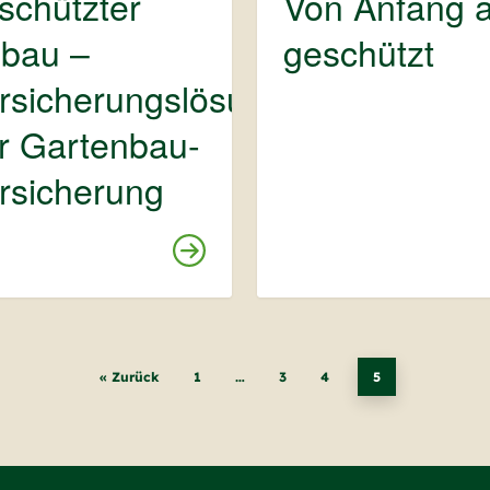
schützter
Von Anfang 
bau –
geschützt
rsicherungslösungen
r Gartenbau-
rsicherung
« Zurück
1
…
3
4
5