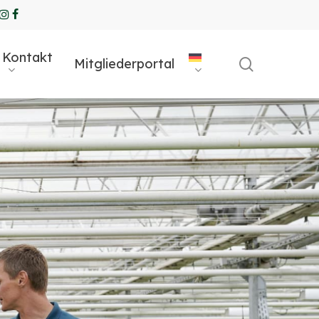
ube
ogle-
instagram
Facebook
us
Kontakt
search
Mitgliederportal