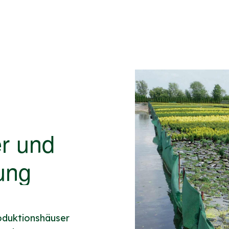
r und
ung
oduktionshäuser