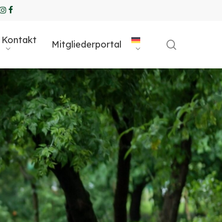
ube
ogle-
instagram
Facebook
us
Kontakt
search
Mitgliederportal