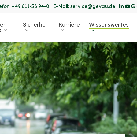
linkedin
yout
go
efon:
+49 611-56 94-0
| E-Mail:
service@gevau.de
|
pl
er
Sicherheit
Karriere
Wissenswertes
s
r ESC, um zu schließen