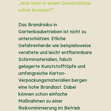
„Was kann in einem Gewächshaus
Wie S
schon brennen?“
Hagel
Das Brandrisiko in
Hagels
Gartenbaubetrieben ist nicht zu
Garte
unterschätzen. Etliche
erhebl
Gefahrenherde wie beispielsweise
Pflan
veraltete und leicht entflammbare
Infras
Schirmmaterialien, falsch
beein
gelagerte Kunststofftöpfe und
Erntev
umfangreiche Karton-
Einbuß
Verpackungsmaterialien bergen
gezie
eine hohe Brandlast. Dabei
und ei
können schon einfache
Versi
Maßnahmen zu einer
entsc
Risikominimierung im Betrieb