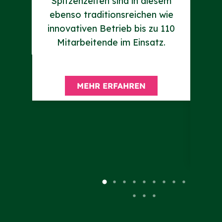
Spitzenzeiten sind in diesem
ob
ebenso traditionsreichen wie
innovativen Betrieb bis zu 110
Mitarbeitende im Einsatz.
To
er
MEHR ERFAHREN