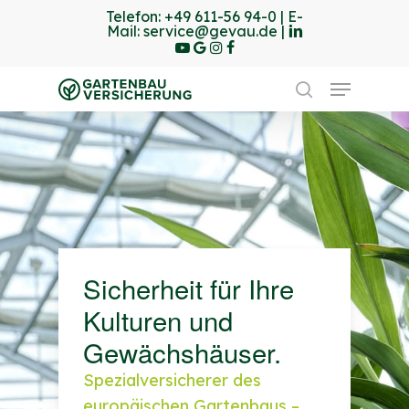
Skip
Telefon:
+49 611-56 94-0
| E-
linkedin
youtube
Mail:
service@gevau.de
|
to
google-
instagram
Facebook
Close
plus
main
Menu
Menu
content
search
Sicherheit für Ihre
Kulturen und
Gewächshäuser.
Spezialversicherer des
europäischen Gartenbaus –