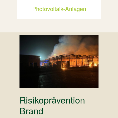
Photovoltaik-Anlagen
Risikoprävention
Ris
Brand
Hag