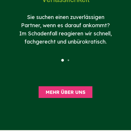
Bestm
exzel
Sie suchen einen zuverlässigen
Partner, wenn es darauf ankommt?
interna
Im Schadenfall reagieren wir schnell,
fachgerecht und unbürokratisch.
MEHR ÜBER UNS