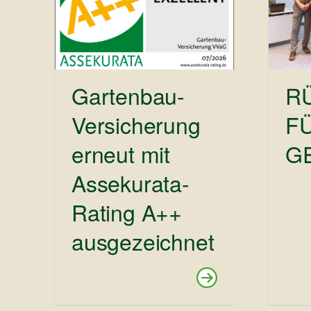
Gartenbau-
R
Versicherung
FÜ
erneut mit
G
Assekurata-
Rating A++
ausgezeichnet