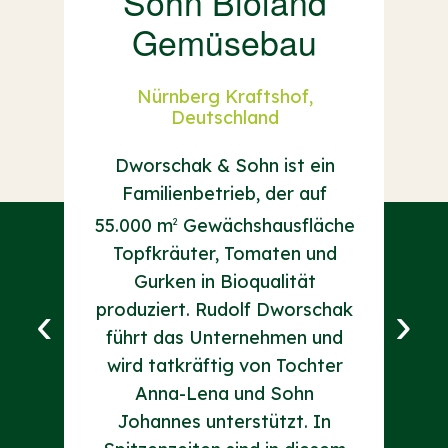
Sohn Bioland
Ga
Gemüsebau
and
Nürnberg Kraftshof,
Deutschland
äten
T
su
Dworschak & Sohn ist ein
ach
Familienbetrieb, der auf
ür
55.000 m
Gewächshausfläche
2
Gar
Topfkräuter, Tomaten und
 der
am 
Gurken in Bioqualität
f
alle
‹
›
produziert. Rudolf Dworschak
Sep
führt das Unternehmen und
ich
her
wird tatkräftig von Tochter
in-
Anna-Lena und Sohn
00 km
Ges
Johannes unterstützt. In
Das