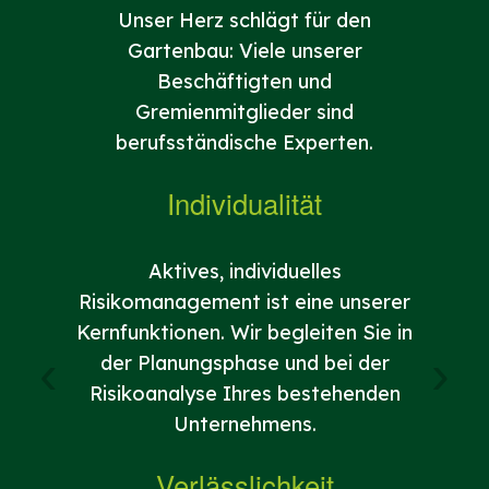
Unser Herz schlägt für den
184
Gartenbau: Viele unserer
gegrü
Beschäftigten und
Ex
Gremienmitglieder sind
berufsständische Experten.
Individualität
Sowohl
Aktives, individuelles
Risikomanagement ist eine unserer
gesells
Kernfunktionen. Wir begleiten Sie in
Nachha
‹
›
der Planungsphase und bei der
Risikoanalyse Ihres bestehenden
P
Unternehmens.
Verlässlichkeit