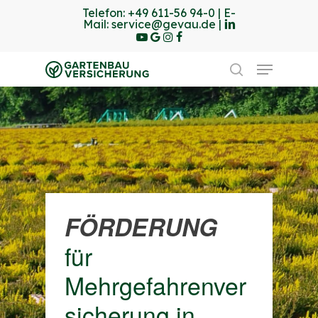
Skip
Telefon:
+49 611-56 94-0
| E-
linkedin
youtube
Mail:
service@gevau.de
|
to
google-
instagram
Facebook
Close
plus
main
Menu
Menu
content
search
FÖRDERUNG
für
Mehrgefahrenver
sicherung in