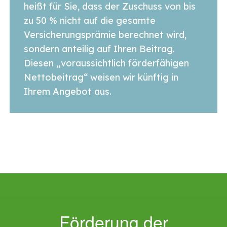
heißt für Sie, dass der Zuschuss von bis
zu 50 % nicht auf die gesamte
Versicherungsprämie berechnet wird,
sondern anteilig auf Ihren Beitrag.
Diesen „voraussichtlich förderfähigen
Nettobeitrag“ weisen wir künftig in
Ihrem Angebot aus.
Förderung der