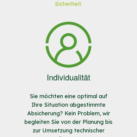
Verwendungsnachweises
Sicherheit.
Weitere Informationen gibt es
(unterschrieben)
online
förderfähiges
unter:
https://www.landwirtschaftskammer.
Versicherungsangebot
(vor
Unterzeichnung!)
Informationen zu Vorverträgen
Weitere Informationen gibt es
online unter:
Individualität
https://www.landwirtschaftskammer.de/foe
Sie möchten eine optimal auf
Ihre Situation abgestimmte
Absicherung? Kein Problem, wir
begleiten Sie von der Planung bis
zur Umsetzung technischer