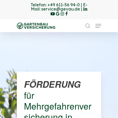
Skip
Telefon:
+49 611-56 94-0
| E-
linkedin
youtube
Mail:
service@gevau.de
|
to
google-
instagram
Facebook
Close
plus
main
Menu
Menu
content
search
FÖRDERUNG
für
Mehrgefahrenver
sicherung in