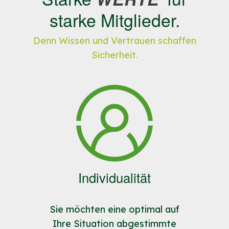
stmelf.bayern.de/ibalis
(Zeitraum
starke Mitglieder.
01.03. bis 15.05.).
Nehmen Sie unser Angebot an
Denn Wissen und Vertrauen schaffen
und
schließen Sie den
Sicherheit.
Versicherungsvertrag ab
.
Zahlen Sie Ihren gesamten
Versicherungsbeitrag
fristgemäß, um den Anspruch auf
Förderung nicht zu verlieren.
Individualität
Sie möchten eine optimal auf
Ihre Situation abgestimmte