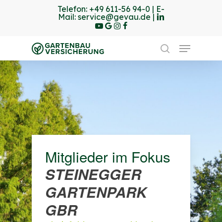
Skip
Telefon:
+49 611-56 94-0
| E-
linkedin
youtube
Mail:
service@gevau.de
|
to
google-
instagram
Facebook
Close
plus
main
Menu
Menu
content
search
Mitglieder im Fokus
STEINEGGER
GARTENPARK
GBR