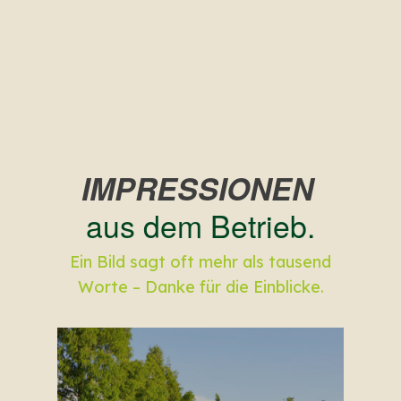
für Obstgehölze und Rosen tätig.
Dadurch lernt man noch einmal
andere Betriebe kennen und
bekommt neue Perspektiven
aufgezeigt.
IMPRESSIONEN
aus dem Betrieb.
Ein Bild sagt oft mehr als tausend
Worte – Danke für die Einblicke.