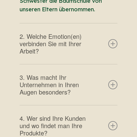
Schwester die Baumschule von
unseren Eltern übernommen.
2. Welche Emotion(en)
verbinden Sie mit Ihrer
Arbeit?
Ich genieße die Abwechslung, die
3. Was macht Ihr
mein Beruf mit sich bringt, und auch
Unternehmen in Ihren
die Vorteile einer lohnunabhängigen
Augen besonders?
Tätigkeit. Ich bin den ganzen Tag in
Bewegung, teilweise lege ich 20 bis
Aufgewachsen in einer
40 km pro Tag zurück.
4. Wer sind Ihre Kunden
Gärtnerfamilie gehörten Pflanzen
und wo findet man Ihre
schon immer zu meinem Leben dazu.
Produkte?
Diese besondere Nähe spüren auch