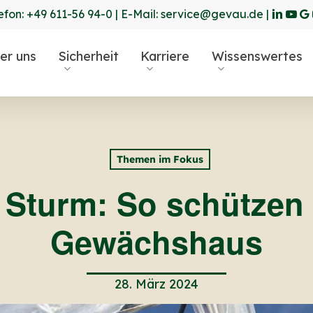
linkedin
yout
go
efon:
+49 611-56 94-0
| E-Mail:
service@gevau.de
|
pl
er uns
Sicherheit
Karriere
Wissenswertes
r ESC, um zu schließen
Themen im Fokus
 Sturm: So schützen 
Gewächshaus
28. März 2024