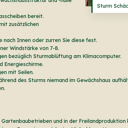
Gewächshausstruktur und -hülle
Sturm Schäd
asscheiben bereit.
mit zusätzlichen
e nach Innen oder zurren Sie diese fest.
iner Windstärke von 7-8.
ngen bezüglich Sturmablüftung am Klimacomputer.
d Energieschirme.
en mit Seilen.
 während des Sturms niemand im Gewächshaus aufhält.
en.
Gartenbaubetrieben und in der Freilandproduktion lä