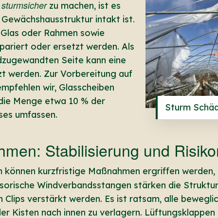
sturmsicher
t
zu machen, ist es
e Gewächshausstruktur intakt ist.
Glas oder Rahmen sowie
pariert oder ersetzt werden. Als
ndzugewandten Seite kann eine
t werden. Zur Vorbereitung auf
pfehlen wir, Glasscheiben
e die Menge etwa 10 % der
Sturm Schäd
es umfassen.
hmen: Stabilisierung und Risik
 können kurzfristige Maßnahmen ergriffen werden,
visorische Windverbandsstangen stärken die Struktur
 Clips verstärkt werden. Es ist ratsam, alle beweg
er Kisten nach innen zu verlagern. Lüftungsklappen 