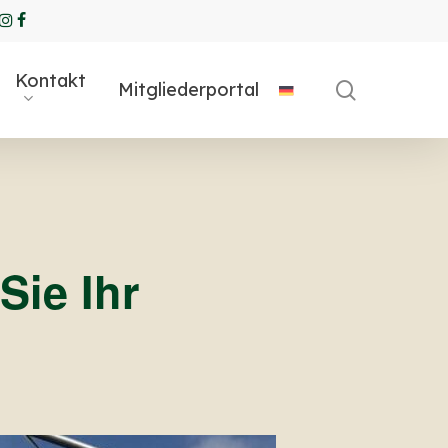
ube
ogle-
instagram
Facebook
us
Kontakt
search
Mitgliederportal
Sie Ihr