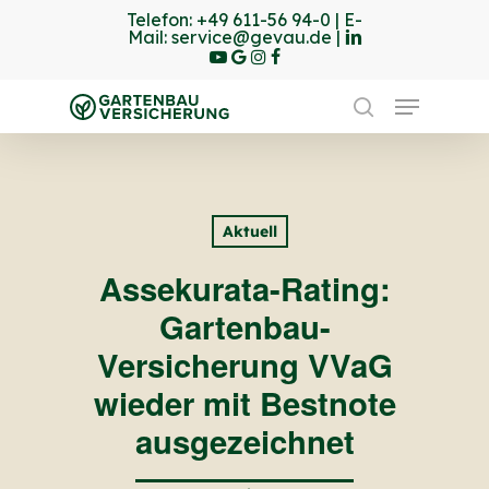
Skip
Telefon:
+49 611-56 94-0
| E-
linkedin
youtube
Mail:
service@gevau.de
|
to
google-
instagram
Facebook
Close
plus
main
Menu
Menu
content
search
Aktuell
Assekurata-Rating:
Gartenbau-
Versicherung VVaG
wieder mit Bestnote
ausgezeichnet