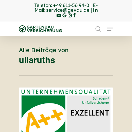
Skip
Telefon:
+49 611-56 94-0
| E-
linkedin
youtube
Mail:
service@gevau.de
|
to
google-
instagram
Facebook
Close
plus
main
Menu
Menu
content
search
Alle Beiträge von
ullaruths